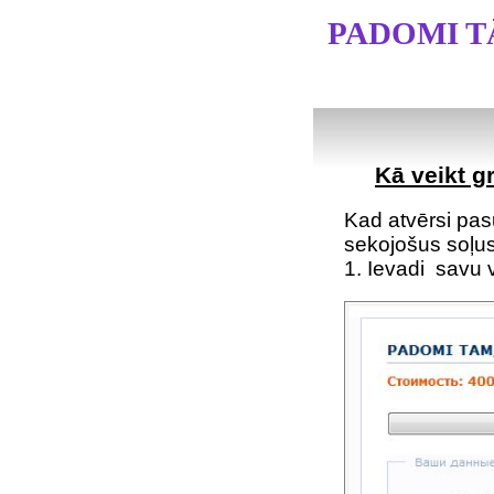
PADOMI T
Kā veikt 
Kad atvērsi pa
sekojošus soļus
1. Ievadi savu 