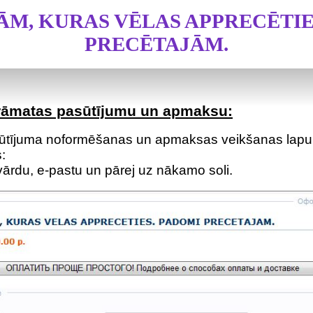
ĀM, KURAS VĒLAS APPRECĒTIE
PRECĒTAJĀM.
grāmatas pasūtījumu un apmaksu:
sūtījuma noformēšanas un apmaksas veikšanas lapu,
:
vārdu, e-pastu un pārej uz nākamo soli.