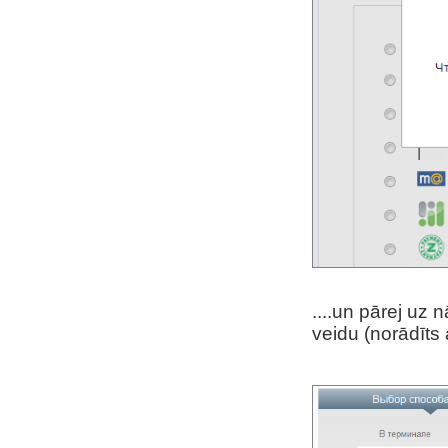
....un pārej u
veidu (norādīts 